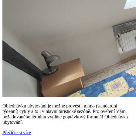
Objednávku ubytování je možné provést i mimo (standardní
týdenní) cykly a to i v hlavní turistické sezóně. Pro ověření Vámi
požadovaného termínu vyplňte poptávkový formulář Objednávka
ubytování.
Přečtěte si více