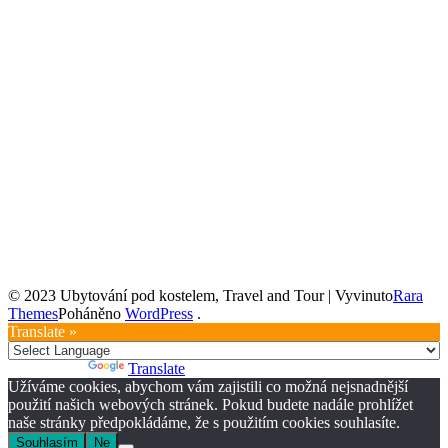
© 2023 Ubytování pod kostelem,
Travel and Tour | Vyvinuto
Rara
Themes
Poháněno
WordPress
.
Translate »
Powered by
Translate
Užíváme cookies, abychom vám zajistili co možná nejsnadnější
použití našich webových stránek. Pokud budete nadále prohlížet
naše stránky předpokládáme, že s použitím cookies souhlasíte.
Souhlasím
Ne