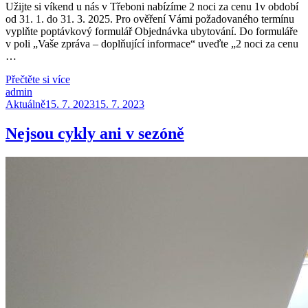
Užijte si víkend u nás v Třeboni nabízíme 2 noci za cenu 1v období
od 31. 1. do 31. 3. 2025. Pro ověření Vámi požadovaného termínu
vyplňte poptávkový formulář Objednávka ubytování. Do formuláře
v poli „Vaše zpráva – doplňující informace“ uveďte „2 noci za cenu
…
Přečtěte si více
admin
Aktuálně
15. 7. 2023
15. 7. 2023
Nejsou cykly ani v sezóně