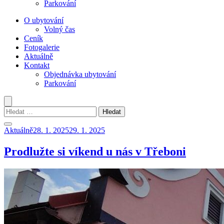
Parkování
O ubytování
Volný čas
Ceník
Fotogalerie
Aktuálně
Kontakt
Objednávka ubytování
Parkování
Vyhledávání
Aktuálně
28. 1. 2025
29. 1. 2025
Prodlužte si víkend u nás v Třeboni