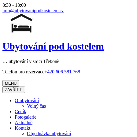
Přeskočit
8:30 - 18:00
na
info@ubytovanipodkostelem.cz
obsah
(stiskněte
Enter)
Ubytování pod kostelem
… ubytování v srdci Třeboně
Telefon pro rezervace
+420 606 581 768
MENU
ZAVŘÍT
O ubytování
Volný čas
Ceník
Fotogalerie
Aktuálně
Kontakt
Objednávka ubytování