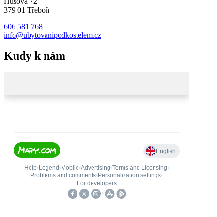
Husova 72
379 01 Třeboň​
606 581 768
info@ubytovanipodkostelem.cz
Kudy k nám